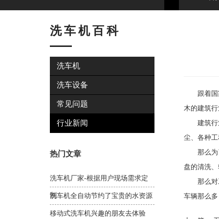
洗车机百科
洗车机
洗车设备
跟着国家
常见问题
木的建筑行
行业新闻
建筑行业
尘、各种工
那么为了
热门文章
盘的清洗、
洗车机厂家-根据用户现场需求定
那么对工程
制
洗车机全自动节约了宝贵的水资源
车辆那么多
移动式洗车机兴趣的朋友去体验