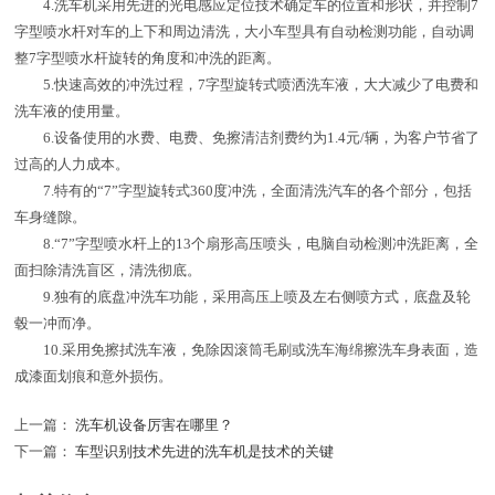
4.洗车机采用先进的光电感应定位技术确定车的位置和形状，并控制7
字型喷水杆对车的上下和周边清洗，大小车型具有自动检测功能，自动调
整7字型喷水杆旋转的角度和冲洗的距离。
5.快速高效的冲洗过程，7字型旋转式喷洒洗车液，大大减少了电费和
洗车液的使用量。
6.设备使用的水费、电费、免擦清洁剂费约为1.4元/辆，为客户节省了
过高的人力成本。
7.特有的“7”字型旋转式360度冲洗，全面清洗汽车的各个部分，包括
车身缝隙。
8.“7”字型喷水杆上的13个扇形高压喷头，电脑自动检测冲洗距离，全
面扫除清洗盲区，清洗彻底。
9.独有的底盘冲洗车功能，采用高压上喷及左右侧喷方式，底盘及轮
毂一冲而净。
10.采用免擦拭洗车液，免除因滚筒毛刷或洗车海绵擦洗车身表面，造
成漆面划痕和意外损伤。
上一篇：
洗车机设备厉害在哪里？
下一篇：
车型识别技术先进的洗车机是技术的关键