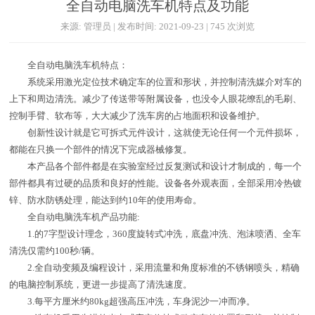
全自动电脑洗车机特点及功能
来源: 管理员 | 发布时间: 2021-09-23 | 745 次浏览
全自动电脑洗车机特点：
系统采用激光定位技术确定车的位置和形状，并控制清洗媒介对车的
上下和周边清洗。减少了传送带等附属设备，也没令人眼花缭乱的毛刷、
控制手臂、软布等，大大减少了洗车房的占地面积和设备维护。
创新性设计就是它可拆式元件设计，这就使无论任何一个元件损坏，
都能在只换一个部件的情况下完成器械修复。
本产品各个部件都是在实验室经过反复测试和设计才制成的，每一个
部件都具有过硬的品质和良好的性能。设备各外观表面，全部采用冷热镀
锌、防水防锈处理，能达到约10年的使用寿命。
全自动电脑洗车机产品功能:
1.的7字型设计理念，360度旋转式冲洗，底盘冲洗、泡沫喷洒、全车
清洗仅需约100秒/辆。
2.全自动变频及编程设计，采用流量和角度标准的不锈钢喷头，精确
的电脑控制系统，更进一步提高了清洗速度。
3.每平方厘米约80kg超强高压冲洗，车身泥沙一冲而净。